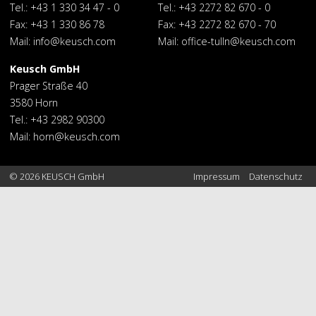
Cruiser
Plug-in
Tel.:
+43 1 330 34 47 - 0
Tel.:
+43 2272 82 670 - 0
Proace
Proace
Fax: +43 1 330 86 78
Fax: +43 2272 82 670 - 70
City
City
Mail:
info@keusch.com
Mail:
office-tulln@keusch.com
Verso
Proace
Kastenwagen
Proace
Proace
Keusch GmbH
Max
Verso
Prager Straße 40
RAV4
Yaris
3580 Horn
Cross
Toyota
Yaris
Tel.:
+43 2982 90300
RAV4
bZ4X
Aktion
Mail:
horn@keusch.com
C-HR+
Toyota
Urban
GAZOO
Cruiser
Fußbereich
Racing
© 2026 KEUSCH GmbH
Impressum
Datenschutz
Toyota GAZOO
Lexus
Racing
Maserati