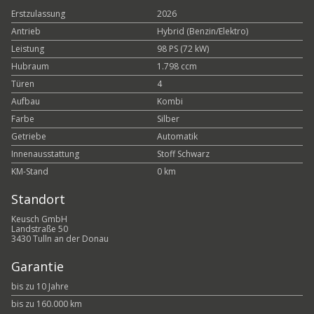
Erstzulassung
2026
Antrieb
Hybrid (Benzin/Elektro)
Leistung
98 PS (72 kW)
Hubraum
1.798 ccm
Türen
4
Aufbau
Kombi
Farbe
Silber
Getriebe
Automatik
Innenausstattung
Stoff Schwarz
KM-Stand
0 km
Standort
Keusch GmbH
Landstraße 50
3430 Tulln an der Donau
Garantie
bis zu 10 Jahre
bis zu 160.000 km