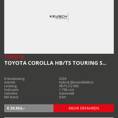
TOYOTA
TOYOTA COROLLA HB/TS TOURING S...
Erstzulassung
2026
Antrieb
Hybrid (Benzin/Elektro)
Leistung
98 PS (72 kW)
Hubraum
1.798 ccm
Getriebe
Automatik
KM-Stand
0 km
€ 30.934,–
MEHR ERFAHREN