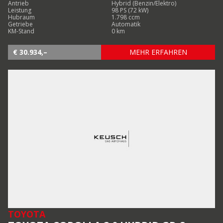
Antrieb
Hybrid (Benzin/Elektro)
Leistung
98 PS (72 kW)
Hubraum
1.798 ccm
Getriebe
Automatik
KM-Stand
0 km
€ 30.934,–
MEHR ERFAHREN
TOYOTA