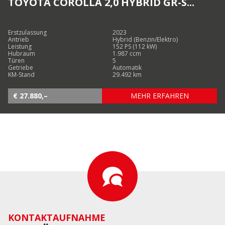
TOYOTA COROLLA 2,0 HYBRID GR-S...
Erstzulassung
2023
Antrieb
Hybrid (Benzin/Elektro)
Leistung
152 PS (112 kW)
Hubraum
1.987 ccm
Türen
5
Getriebe
Automatik
KM-Stand
29.492 km
€ 27.880,–
MEHR ERFAHREN
KONTAKTAUFNAHME