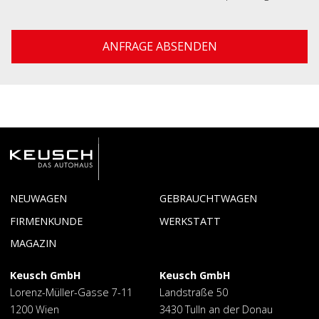
NEUWAGEN
GEBRAUCHTWAGEN
Lagernde
Toyota
FIRMENKUNDE
WERKSTATT
Neuwagen
Service
Reparatur
Aygo X
C-HR MY
MAGAZIN
2024
Reinigung
Corolla
Corolla
Keusch GmbH
Keusch GmbH
Cross
GR
GR Yaris
Lorenz-Müller-Gasse 7-11
Landstraße 50
Supra
Hilux
1200 Wien
3430 Tulln an der Donau
Land
Prius