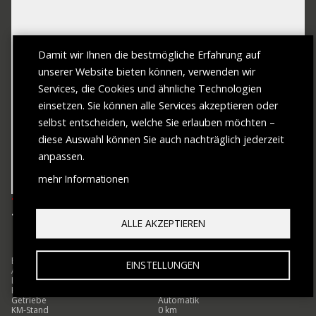
Damit wir Ihnen die bestmögliche Erfahrung auf
unserer Website bieten können, verwenden wir
Services, die Cookies und ähnliche Technologien
einsetzen. Sie können alle Services akzeptieren oder
selbst entscheiden, welche Sie erlauben möchten –
diese Auswahl können Sie auch nachträglich jederzeit
anpassen.
mehr Informationen
TOYOTA
TOYOTA COROLLA HB/TS TOURING S...
ALLE AKZEPTIEREN
Erstzulassung
2026
EINSTELLUNGEN
Antrieb
Hybrid (Benzin/Elektro)
Leistung
98 PS (72 kW)
Hubraum
1.798 ccm
Getriebe
Automatik
KM-Stand
0 km