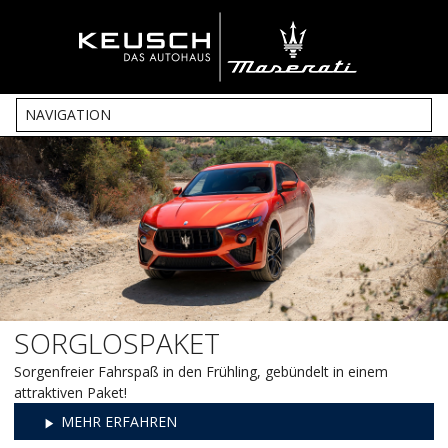
NAVIGATION
Direkt
zum
Inhalt
SORGLOSPAKET
Sorgenfreier Fahrspaß in den Frühling, gebündelt in einem
attraktiven Paket!
MEHR ERFAHREN
