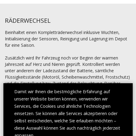
RÄDERWECHSEL
Beinhaltet einen Kompletträderwechsel inklusive Wuchten,
Initialisierung der Sensoren, Reinigung und Lagerung im Depot
für eine Saison.
Zusätzlich
wird Ihr Fahrzeug noch vor Beginn der warmen
Jahreszeit auf Herz und Nieren geprüft. Kontrolliert werden
unter anderem der Ladezustand der Batterie, sämtliche
Flüssigkeitsstände (Motoröl, Scheibenwaschmittel, Frostschutz)
und die Einstellung bzw. Zustand der Beleuchtung. Darüber
hinaus der Zustand und Druck der Reifen (Profiltiefe,
Damit wir Ihnen die bestmögliche Erfahrung auf
Beschädigung, etc.) inklusive Reserverad und Wischerblätter, die
unserer Website bieten können, verwenden wir
Bremsanlage (ebenfalls Bremsbeläge und -scheiben) und
Services, die Cookies und ähnliche Technologien
Bremsflüssigkeit, sowie der Unterboden. Nachgefüllte Mengen
einsetzen. Sie können alle Services akzeptieren oder
werden gesondert verrechnet und sind nicht im Preis inkludiert.
selbst entscheiden, welche Sie erlauben möchten –
diese Auswahl können Sie auch nachträglich jederzeit
Preis des Leistungsumfanges regulär: € 162,70,-
anpassen.