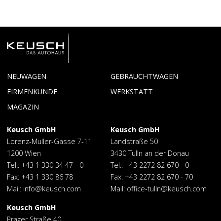
NEUWAGEN
GEBRAUCHTWAGEN
Lagernde
Toyota
FIRMENKUNDE
WERKSTATT
Neuwagen
Toyota GAZOO
Service
Reparatur
MAGAZIN
Racing
Reinigung
Lexus
Maserati
Keusch GmbH
Keusch GmbH
Lorenz-Müller-Gasse 7-11
Landstraße 50
1200 Wien
3430 Tulln an der Donau
Tel.:
+43 1 330 34 47 - 0
Tel.:
+43 2272 82 670 - 0
Fax: +43 1 330 86 78
Fax: +43 2272 82 670 - 70
Mail:
info@keusch.com
Mail:
office-tulln@keusch.com
Keusch GmbH
Prager Straße 40