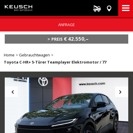
Direkt
ANFRAGE
zum
Inhalt
€ 42.550,–
PREIS
Breadcrumb
Home
Gebrauchtwagen
Toyota C-HR+ 5-Türer Teamplayer Elektromotor / 77

