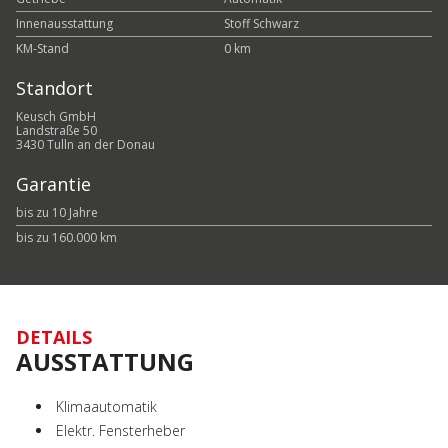
Innenausstattung
Stoff Schwarz
KM-Stand
0 km
Standort
Keusch GmbH
Landstraße 50
3430 Tulln an der Donau
Garantie
bis zu 10 Jahre
bis zu 160.000 km
DETAILS
AUSSTATTUNG
Klimaautomatik
Elektr. Fensterheber