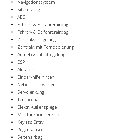
Navigationssystem
Sitzheizung
ABS
Fahrer- & Beifahrerairbag
Fahrer- & Beifahrerairbag
Zentralverriegelung
Zentralv. mit Fernbedienung
Antriebsschlupfregelung
ESP
Aluräder
Einparkhilfe hinten
Nebelscheinwerfer
Servolenkung
Tempomat
Elektr. Außenspiegel
Multifunktionslenkrad
Keyless Entry
Regensensor
Seitenairbag