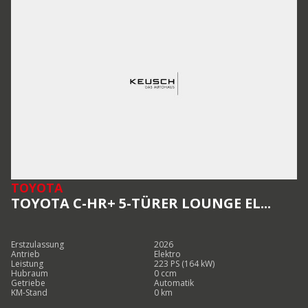
TOYOTA
TOYOTA C-HR+ 5-TÜRER LOUNGE EL...
Erstzulassung
2026
Antrieb
Elektro
Leistung
223 PS (164 kW)
Hubraum
0 ccm
Getriebe
Automatik
KM-Stand
0 km