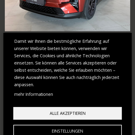
TOYOTA
TOYOTA C-HR+ BEV 1 4X2 TEAMP...
Damit wir Ihnen die bestmögliche Erfahrung auf
unserer Website bieten können, verwenden wir
Services, die Cookies und ähnliche Technologien
Erstzulassung
2026
einsetzen. Sie können alle Services akzeptieren oder
Antrieb
Elektro
Leistung
224 PS (165 kW)
selbst entscheiden, welche Sie erlauben möchten –
Hubraum
0 ccm
Getriebe
Automatik
diese Auswahl können Sie auch nachträglich jederzeit
KM-Stand
0 km
anpassen.
€ 42.890,–
MEHR ERFAHREN
mehr Informationen
ALLE AKZEPTIEREN
EINSTELLUNGEN