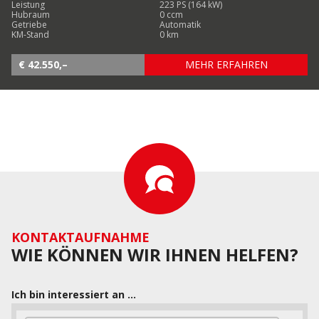
Leistung
223 PS (164 kW)
Hubraum
0 ccm
Getriebe
Automatik
KM-Stand
0 km
€ 42.550,–
MEHR ERFAHREN
KONTAKTAUFNAHME
WIE KÖNNEN WIR IHNEN HELFEN?
Ich bin interessiert an ...