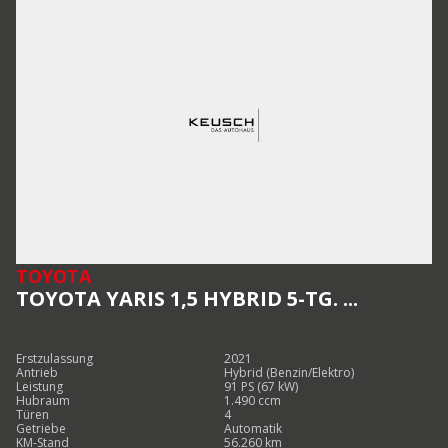
TOYOTA
TOYOTA YARIS 1,5 HYBRID 5-TG. ...
Erstzulassung
2021
Antrieb
Hybrid (Benzin/Elektro)
Leistung
91 PS (67 kW)
Hubraum
1.490 ccm
Türen
4
Getriebe
Automatik
KM-Stand
56.260 km