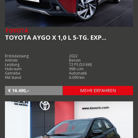
TOYOTA
TOYOTA AYGO X 1,0 L 5-TG. EXP...
Erstzulassung
2022
Antrieb
Benzin
Leistung
72 PS (53 kW)
Hubraum
998 ccm
Getriebe
Automatik
KM-Stand
6.099 km
€ 16.490,–
MEHR ERFAHREN