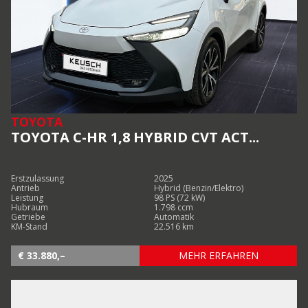
TOYOTA
TOYOTA C-HR 1,8 HYBRID CVT ACT...
Erstzulassung
2025
Antrieb
Hybrid (Benzin/Elektro)
Leistung
98 PS (72 kW)
Hubraum
1.798 ccm
Getriebe
Automatik
KM-Stand
22.516 km
€ 33.880,–
MEHR ERFAHREN