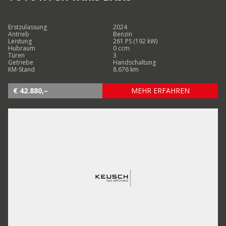
Erstzulassung
2024
Antrieb
Benzin
Leistung
261 PS (192 kW)
Hubraum
0 ccm
Türen
3
Getriebe
Handschaltung
KM-Stand
8.676 km
€ 42.880,–
MEHR ERFAHREN