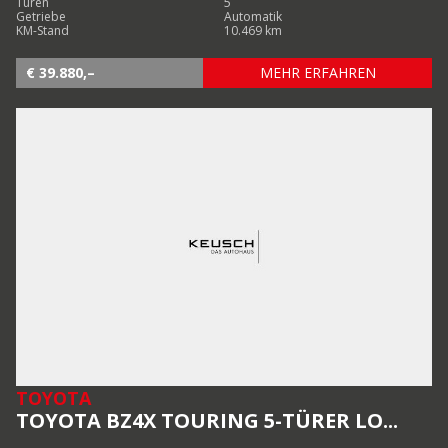
Türen
5
Getriebe
Automatik
KM-Stand
10.469 km
€ 39.880,–
MEHR ERFAHREN
TOYOTA
TOYOTA BZ4X TOURING 5-TÜRER LO...