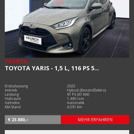
TOYOTA
TOYOTA YARIS - 1,5 L, 116 PS 5...
Erstzulassung
2025
Antrieb
Hybrid (Benzin/Elektro)
Leistung
91 PS (67 kW)
Hubraum
1.490 ccm
Getriebe
Automatik
KM-Stand
6.591 km
€ 23.880,–
MEHR ERFAHREN