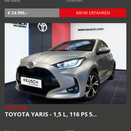
KM-Stand
19.950 km
€ 34.990,–
MEHR ERFAHREN
TOYOTA
TOYOTA YARIS - 1,5 L, 116 PS 5...