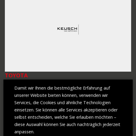
TOYOTA
TOYOTA COROLLA 2,0 HYBRID GR-S...
Damit wir Ihnen die bestmögliche Erfahrung auf
unserer Website bieten können, verwenden wir
Erstzulassung
2023
Services, die Cookies und ähnliche Technologien
Antrieb
Hybrid (Benzin/Elektro)
Leistung
152 PS (112 kW)
einsetzen. Sie können alle Services akzeptieren oder
Hubraum
1.987 ccm
selbst entscheiden, welche Sie erlauben möchten –
Türen
5
Getriebe
Automatik
diese Auswahl können Sie auch nachträglich jederzeit
KM-Stand
29.492 km
anpassen.