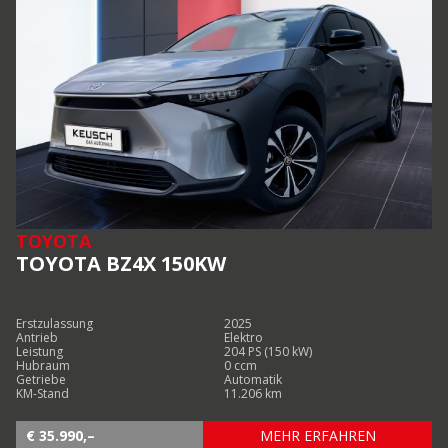
TOYOTA
TOYOTA BZ4X 150KW
Erstzulassung
2025
Antrieb
Elektro
Leistung
204 PS (150 kW)
Hubraum
0 ccm
Getriebe
Automatik
KM-Stand
11.206 km
€ 35.990,–
MEHR ERFAHREN