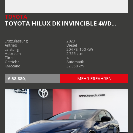
TOYOTA
TOYOTA HILUX DK INVINCIBLE 4WD...
Erstzulassung
2023
Antrieb
Diesel
Leistung
204 PS (150 kW)
Hubraum
2.755 ccm
Türen
4
Getriebe
Automatik
KM-Stand
32.350 km
€ 58.880,–
MEHR ERFAHREN