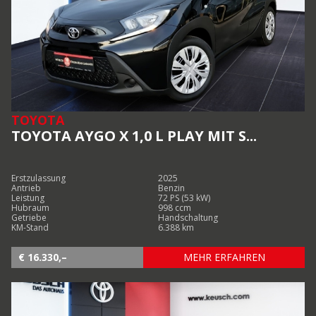
TOYOTA
TOYOTA AYGO X 1,0 L PLAY MIT S...
Erstzulassung
2025
Antrieb
Benzin
Leistung
72 PS (53 kW)
Hubraum
998 ccm
Getriebe
Handschaltung
KM-Stand
6.388 km
€ 16.330,–
MEHR ERFAHREN