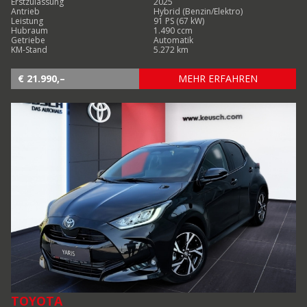
Erstzulassung
2025
Antrieb
Hybrid (Benzin/Elektro)
Leistung
91 PS (67 kW)
Hubraum
1.490 ccm
Getriebe
Automatik
KM-Stand
5.272 km
€ 21.990,–
MEHR ERFAHREN
TOYOTA