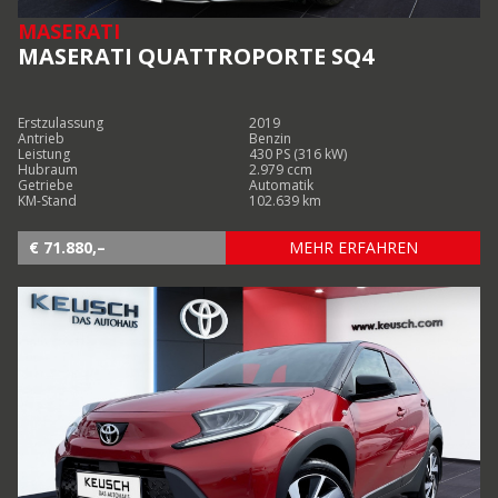
MASERATI
MASERATI QUATTROPORTE SQ4
Erstzulassung
2019
Antrieb
Benzin
Leistung
430 PS (316 kW)
Hubraum
2.979 ccm
Getriebe
Automatik
KM-Stand
102.639 km
€ 71.880,–
MEHR ERFAHREN