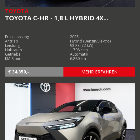
TOYOTA
TOYOTA C-HR - 1,8 L HYBRID 4X...
Erstzulassung
2025
Antrieb
Hybrid (Benzin/Elektro)
Leistung
98 PS (72 kW)
Hubraum
1.798 ccm
Getriebe
Automatik
KM-Stand
6.880 km
€ 34.350,–
MEHR ERFAHREN