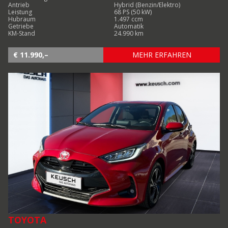
Antrieb
Hybrid (Benzin/Elektro)
Leistung
68 PS (50 kW)
Hubraum
1.497 ccm
Getriebe
Automatik
KM-Stand
24.990 km
€ 11.990,–
MEHR ERFAHREN
TOYOTA