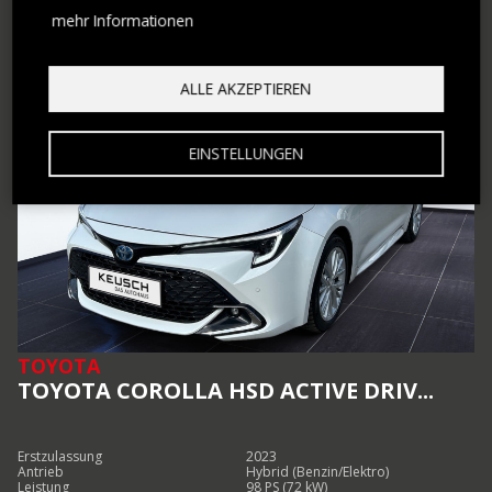
€ 27.880,–
MEHR ERFAHREN
mehr Informationen
ALLE AKZEPTIEREN
EINSTELLUNGEN
TOYOTA
TOYOTA COROLLA HSD ACTIVE DRIV...
Erstzulassung
2023
Antrieb
Hybrid (Benzin/Elektro)
Leistung
98 PS (72 kW)