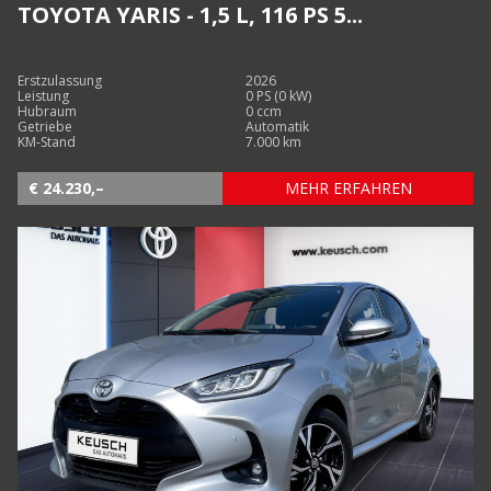
TOYOTA YARIS - 1,5 L, 116 PS 5...
Erstzulassung
2026
Leistung
0 PS (0 kW)
Hubraum
0 ccm
Getriebe
Automatik
KM-Stand
7.000 km
€ 24.230,–
MEHR ERFAHREN