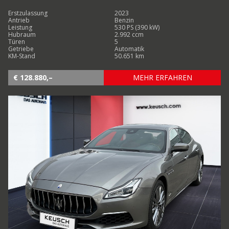
Erstzulassung
2023
Antrieb
Benzin
Leistung
530 PS (390 kW)
Hubraum
2.992 ccm
Türen
5
Getriebe
Automatik
KM-Stand
50.651 km
€ 128.880,–
MEHR ERFAHREN