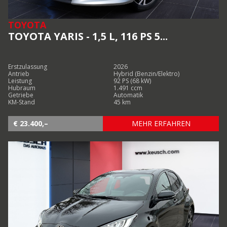
TOYOTA
TOYOTA YARIS - 1,5 L, 116 PS 5...
Erstzulassung
2026
Antrieb
Hybrid (Benzin/Elektro)
Leistung
92 PS (68 kW)
Hubraum
1.491 ccm
Getriebe
Automatik
KM-Stand
45 km
€ 23.400,–
MEHR ERFAHREN