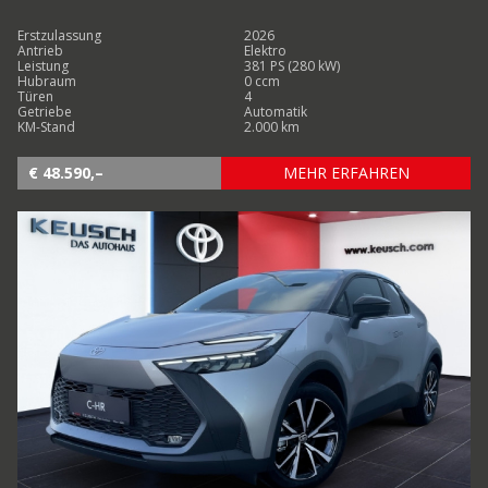
Erstzulassung
2026
Antrieb
Elektro
Leistung
381 PS (280 kW)
Hubraum
0 ccm
Türen
4
Getriebe
Automatik
KM-Stand
2.000 km
€ 48.590,–
MEHR ERFAHREN