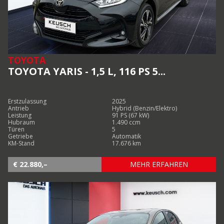
TOYOTA
TOYOTA YARIS - 1,5 L, 116 PS 5...
Erstzulassung
2025
Antrieb
Hybrid (Benzin/Elektro)
Leistung
91 PS (67 kW)
Hubraum
1.490 ccm
Türen
5
Getriebe
Automatik
KM-Stand
17.676 km
€ 22.880,–
MEHR ERFAHREN