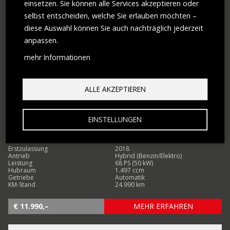
einsetzen. Sie können alle Services akzeptieren oder
selbst entscheiden, welche Sie erlauben möchten –
diese Auswahl können Sie auch nachträglich jederzeit
anpassen.
mehr Informationen
ALLE AKZEPTIEREN
TOYOTA
TOYOTA YARIS 1,5 VVT-I HYBRID
EINSTELLUNGEN
Erstzulassung
2018
Antrieb
Hybrid (Benzin/Elektro)
Leistung
68 PS (50 kW)
Hubraum
1.497 ccm
Getriebe
Automatik
KM-Stand
24.990 km
€ 11.990,–
MEHR ERFAHREN