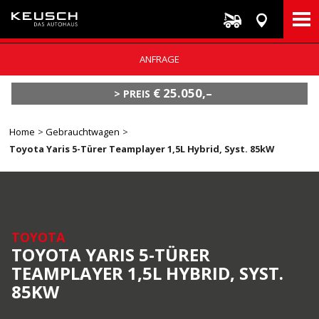
Direkt
ANFRAGE
zum
Inhalt
€ 25.050,–
PREIS
Breadcrumb
Home
Gebrauchtwagen
Toyota Yaris 5-Türer Teamplayer 1,5L Hybrid, Syst. 85kW
TOYOTA
TOYOTA YARIS 5-TÜRER
TEAMPLAYER 1,5L HYBRID, SYST.
85KW