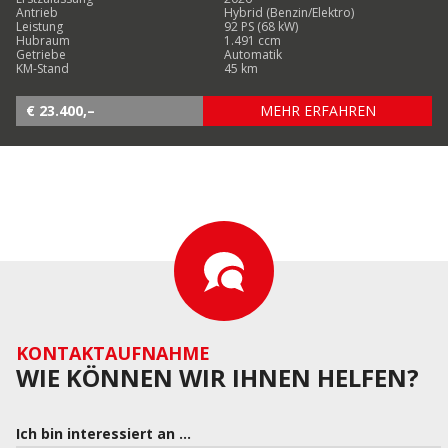
Antrieb
Hybrid (Benzin/Elektro)
Leistung
92 PS (68 kW)
Hubraum
1.491 ccm
Getriebe
Automatik
KM-Stand
45 km
€ 23.400,–
MEHR ERFAHREN
KONTAKTAUFNAHME
WIE KÖNNEN WIR IHNEN HELFEN?
Ich bin interessiert an ...