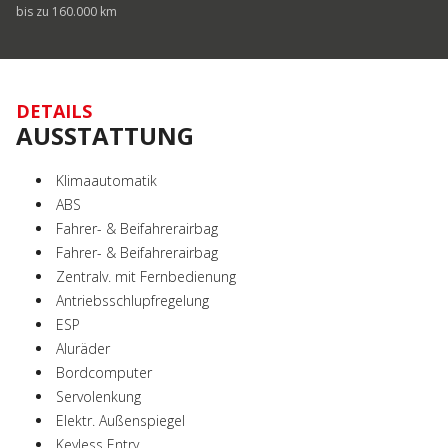
bis zu 160.000 km
DETAILS
AUSSTATTUNG
Klimaautomatik
ABS
Fahrer- & Beifahrerairbag
Fahrer- & Beifahrerairbag
Zentralv. mit Fernbedienung
Antriebsschlupfregelung
ESP
Aluräder
Bordcomputer
Servolenkung
Elektr. Außenspiegel
Keyless Entry