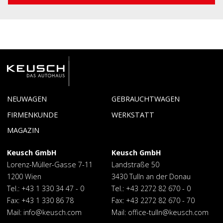
NEUWAGEN
GEBRAUCHTWAGEN
Lagernde
Toyota
FIRMENKUNDE
WERKSTATT
Neuwagen
Service
Reparatur
Aygo X
C-HR MY
MAGAZIN
2024
Reinigung
Corolla
Corolla
Keusch GmbH
Keusch GmbH
Cross
GR
GR Yaris
Lorenz-Müller-Gasse 7-11
Landstraße 50
Supra
Hilux
1200 Wien
3430 Tulln an der Donau
Land
Prius
Cruiser
Plug-in
Tel.:
+43 1 330 34 47 - 0
Tel.:
+43 2272 82 670 - 0
Proace
Proace
Fax: +43 1 330 86 78
Fax: +43 2272 82 670 - 70
City
City
Mail:
info@keusch.com
Mail:
office-tulln@keusch.com
Verso
Proace
Kastenwagen