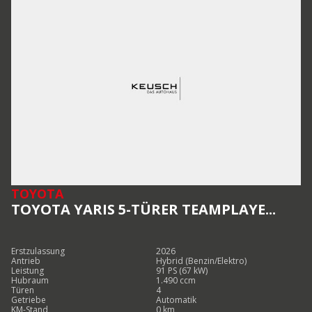
TOYOTA
TOYOTA YARIS 5-TÜRER TEAMPLAYE...
Erstzulassung
2026
Antrieb
Hybrid (Benzin/Elektro)
Leistung
91 PS (67 kW)
Hubraum
1.490 ccm
Türen
4
Getriebe
Automatik
KM-Stand
0 km