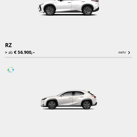
RZ
€ 56.900,–

ab
mehr