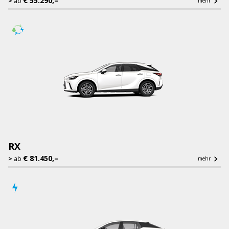
€ 55.290,–

ab
mehr
RX
€ 81.450,–

ab
mehr