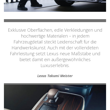
Exklusive Oberflächen, edle Verkleidungen und
hochwertige Materialen – in jedem
Fahrzeugdetail steckt Leidenschaft für die
Handwerkskunst. Auch mit der vollendeten
Fahrleistung setzt Lexus neue Maßstäbe und
bietet damit ein außergewöhnliches
Luxuserlebnis.
Lexus Takumi Meister