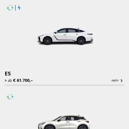
ES
€ 61.700,–

ab
mehr