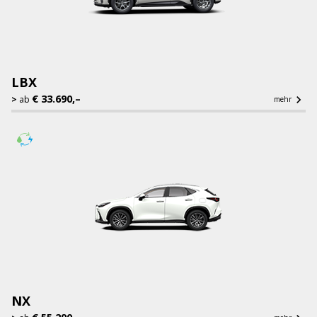
LBX
€ 33.690,–

ab
mehr
NX