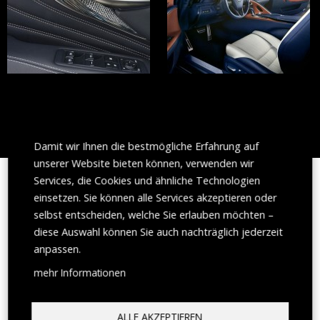
Damit wir Ihnen die bestmögliche Erfahrung auf
unserer Website bieten können, verwenden wir
Services, die Cookies und ähnliche Technologien
LIEBE ZUM DETAIL – DIE TRADITION DER
einsetzen. Sie können alle Services akzeptieren oder
TAKUMI MEISTER
selbst entscheiden, welche Sie erlauben möchten –
diese Auswahl können Sie auch nachträglich jederzeit
Kontinuierlich zu lernen, die eigenen Fähigkeiten immer weiter
anpassen.
zu verfeinern und sein Wissen weiterzugeben sind das
mehr Informationen
Bestreben jedes Takumi.
Die Takumi Handwerksmeister verfügen über besondere
handwerkliche und künstlerische Fähigkeiten.
ALLE AKZEPTIEREN
Ihr außergewöhnlicher Perfektionismus und ihre Leidenschaft