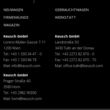
NEUWAGEN
GEBRAUCHTWAGEN
Lagernde
Toyota
FIRMENKUNDE
WERKSTATT
Neuwagen
Toyota GAZOO
Service
Reparatur
MAGAZIN
Racing
Reinigung
Lexus
Maserati
Keusch GmbH
Keusch GmbH
Lorenz-Müller-Gasse 7-11
Landstraße 50
1200 Wien
3430 Tulln an der Donau
Tel.:
+43 1 330 34 47 - 0
Tel.:
+43 2272 82 670 - 0
Fax: +43 1 330 86 78
Fax: +43 2272 82 670 - 70
Mail:
info@keusch.com
Mail:
office-tulln@keusch.com
Keusch GmbH
Prager Straße 40
3580 Horn
Tel.:
+43 2982 90300
Mail:
horn@keusch.com