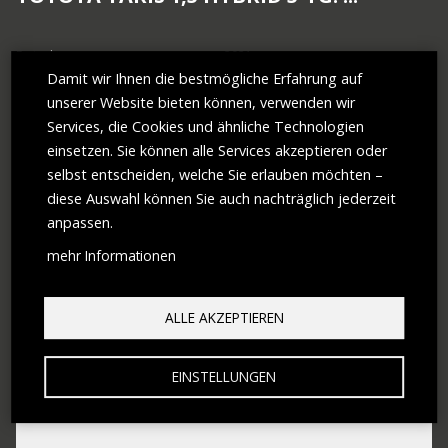
Erstzulassung
2021
Antrieb
Hybrid (Benzin/Elektro)
Damit wir Ihnen die bestmögliche Erfahrung auf
Leistung
91 PS (67 kW)
Hubraum
1.490 ccm
unserer Website bieten können, verwenden wir
Türen
4
Services, die Cookies und ähnliche Technologien
Getriebe
Automatik
KM-Stand
56.260 km
einsetzen. Sie können alle Services akzeptieren oder
selbst entscheiden, welche Sie erlauben möchten –
€ 16.790,–
MEHR ERFAHREN
diese Auswahl können Sie auch nachträglich jederzeit
anpassen.
mehr Informationen
ALLE AKZEPTIEREN
EINSTELLUNGEN