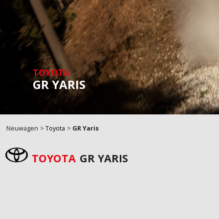
TOYOTA
GR YARIS
Breadcrumb
Neuwagen
Toyota
GR Yaris
TOYOTA
GR YARIS