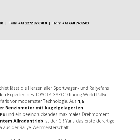
10
| Tulln
+43 2272 82 670 0
| Horn
+43 660 7409503
let lässt die Herzen aller Sportwagen- und Rallyefans
den Experten des TOYOTA GAZOO Racing World Rallye
 Yaris vor modernster Technologie. Aus
1,6
der Benzinmotor mit kugelgelagerten
 PS
und ein beeindruckendes maximales Drehmoment
tem Allradantrieb
ist der GR Yaris das erste derartige
aus der Rallye-Weltmeisterschaft.