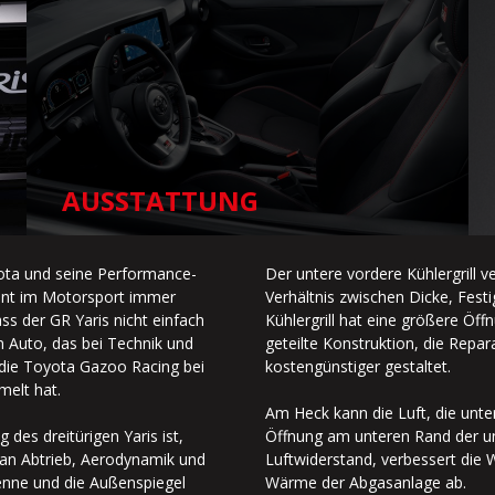
AUSSTATTUNG
oyota und seine Performance-
Der untere vordere Kühlergrill v
ent im Motorsport immer
Verhältnis zwischen Dicke, Festi
ss der GR Yaris nicht einfach
Kühlergrill hat eine größere Öff
n Auto, das bei Technik und
geteilte Konstruktion, die Repa
, die Toyota Gazoo Racing bei
kostengünstiger gestaltet.
melt hat.
Am Heck kann die Luft, die unt
des dreitürigen Yaris ist,
Öffnung am unteren Rand der un
 an Abtrieb, Aerodynamik und
Luftwiderstand, verbessert die W
tenne und die Außenspiegel
Wärme der Abgasanlage ab.