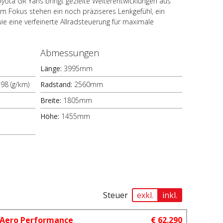
ota GR Yaris bringt gezielte Weiterentwicklungen aus
m Fokus stehen ein noch präziseres Lenkgefühl, ein
e eine verfeinerte Allradsteuerung für maximale
Abmessungen
Länge:
3995mm
198 (g/km)
Radstand:
2560mm
Breite:
1805mm
Höhe:
1455mm
Steuer
exkl.
inkl.
Aero Performance
€ 62.290