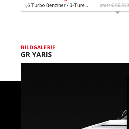
1,6 Turbo Benziner / 3-Türer / 8-Gang-Automatikgetriebe MY25
statt € 68.39
BILDGALERIE
GR YARIS