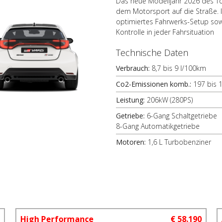
Das neue Modelljahr 2026 des Toy
dem Motorsport auf die Straße. I
optimiertes Fahrwerks-Setup sowi
Kontrolle in jeder Fahrsituation
Technische Daten
Verbrauch:
8,7 bis 9 l/100km
Co2-Emissionen komb.:
197 bis 
Leistung:
206kW (280PS)
Getriebe:
6-Gang Schaltgetriebe
8-Gang Automatikgetriebe
Motoren:
1,6 L Turbobenziner
0
High Performance
€ 58.190