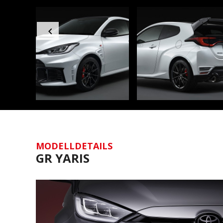

MODELLDETAILS
GR YARIS