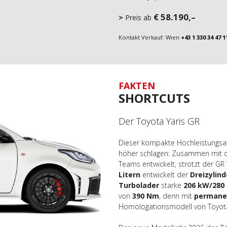
€ 58.190,–
Preis ab
Kontakt Verkauf: Wien
+43 1 330 34 47 1
FAKTEN
SHORTCUTS
Der Toyota Yaris GR
Dieser kompakte Hochleistungsath
höher schlagen: Zusammen mit 
Teams entwickelt, strotzt der GR
Litern
entwickelt der
Dreizylin
Turbolader
starke
206 kW/280
von
390 Nm
, denn mit
permanen
Homologationsmodell von Toyota 